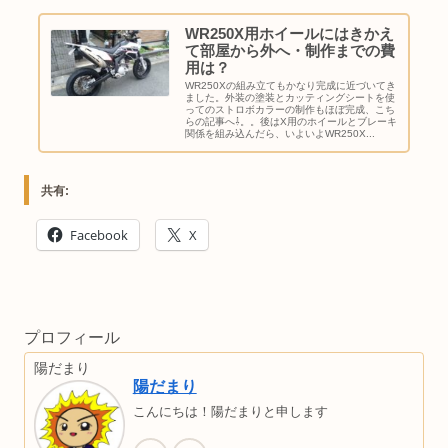
WR250X用ホイールにはきかえ
て部屋から外へ・制作までの費
用は？
WR250Xの組み立てもかなり完成に近づいてき
ました。外装の塗装とカッティングシートを使
ってのストロボカラーの制作もほぼ完成、こち
らの記事へ⇩。。後はX用のホイールとブレーキ
関係を組み込んだら、いよいよWR250X...
共有:
Facebook
X
プロフィール
陽だまり
陽だまり
こんにちは！陽だまりと申します