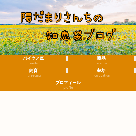
バイクと車
商品
moto
review
飼育
栽培
breeding
cultivation
プロフィール
profile