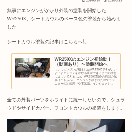
2024/5/24
2020/8/23
無事にエンジンがかかり外装の塗装を開始した
WR250X、シートカウルのベース色の塗装から始めま
した。
シートカウル塗装の記事はこちらへ⇩。
WR250Xのエンジン初始動！
（動画あり）〜塗装開始へ
ついにエンジンが積まれたWR250Xですが、い
よいよエンジンをかける事ができるまでの状態
に近づいてきました。WR250X制作の前回の記
事はこちらへ⇩。エンジンが積まれたのでラジ
エターの冷却周りや電気系、インジェクシ...
全ての外装パーツをホワイトに統一したいので、シュラ
ウドやサイドカバー、フロントカウルの塗装をします。