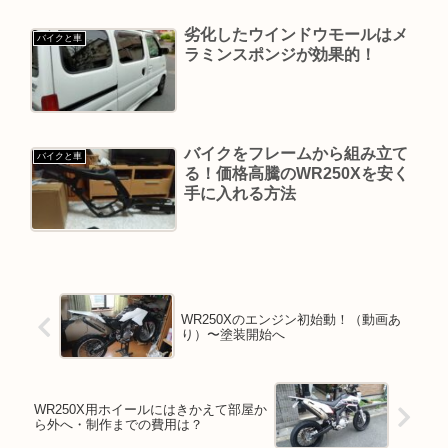
劣化したウインドウモールはメ
バイクと車
ラミンスポンジが効果的！
バイクをフレームから組み立て
バイクと車
る！価格高騰のWR250Xを安く
手に入れる方法
WR250Xのエンジン初始動！（動画あ
り）〜塗装開始へ
WR250X用ホイールにはきかえて部屋か
ら外へ・制作までの費用は？