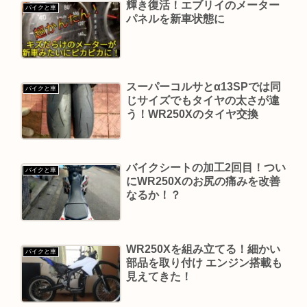
輝き復活！エブリイのメーター
バイクと車
パネルを新車状態に
スーパーコルサとα13SPでは同
バイクと車
じサイズでもタイヤの太さが違
う！WR250Xのタイヤ交換
バイクシートの加工2回目！つい
バイクと車
にWR250Xのお尻の痛みを改善
なるか！？
WR250Xを組み立てる！細かい
バイクと車
部品を取り付け エンジン搭載も
見えてきた！