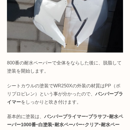
800番の耐水ペーパーで全体をならした後に、脱脂して
塗装を開始します。
シートカウルの塗装でWR250Xの外装の材質はPP（ポ
リプロピレン）という事が分かったので、
バンパープラ
イマー
をしっかりと吹き付けます。
基本的に塗装は、
バンパープライマー
⇨
プラサフ
⇨
耐水ペ
ーパー1000番
⇨
白塗装
⇨
耐水ペーパー
⇨
クリア
⇨
耐水ペー