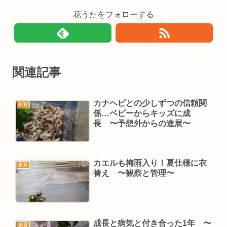
花うたをフォローする
関連記事
カナヘビとの少しずつの信頼関
飼育
係…ベビーからキッズに成
長 〜予想外からの進展〜
カエルも梅雨入り！夏仕様に衣
飼育
替え 〜観察と管理〜
成長と病気と付き合った1年 〜
飼育