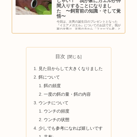
しゃい！ 我が家にカエルが仲
間入りすることになりまし
た 〜飼育前の知識・そして覚
悟〜
今回は、次男の誕生日のプレゼントとなった
『イエアメガエル』についてのお話です。我が
家の次男は、近所の方から「ファーブル君」と
言われる程の虫好きです。家の近くに藪や自然
をできるだけ残してくれている公園があるの
で、毎日の様に虫を見つけ...
目次
見た目からして大きくなりました
餌について
餌の頻度
一度の餌の量・餌の内容
ウンチについて
ウンチの頻度
ウンチの状態
少しでも参考になれば嬉しいです
共有: