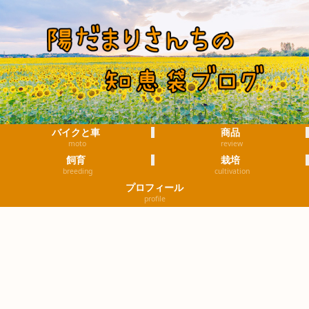
バイクと車
商品
moto
review
飼育
栽培
breeding
cultivation
プロフィール
profile