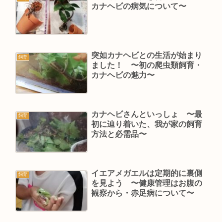
カナヘビの病気について〜
突如カナヘビとの生活が始まり
飼育
ました！ 〜初の爬虫類飼育・
カナヘビの魅力〜
カナヘビさんといっしょ 〜最
飼育
初に辿り着いた、我が家の飼育
方法と必需品〜
イエアメガエルは定期的に裏側
飼育
を見よう 〜健康管理はお腹の
観察から・赤足病について〜