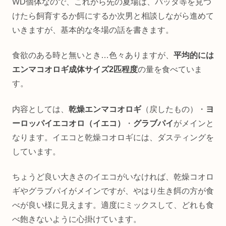
WD個体なので、これから先の夏場は、バッタ等を見つ
けたら飼育するか餌にするか次男と相談しながら進めて
いきますが、基本的な冬場の話を書きます。
食欲のある時と無いとき…色々ありますが、
平均的には
エンマコオロギ成体サイズ2匹程度
の量を食べていま
す。
内容としては、
乾燥エンマコオロギ
（戻したもの）・
ヨ
ーロッパイエコオロ（イエコ）
・
グラブパイ
がメインと
なります。イエコと乾燥コオロギには、ダスティングを
しています。
ちょうど良い大きさのイエコがいなければ、乾燥コオロ
ギやグラブパイがメインですが、やはり生き餌の方が食
べが良い様に見えます。適度にミックスして、どれも食
べ飽きないように心掛けています。