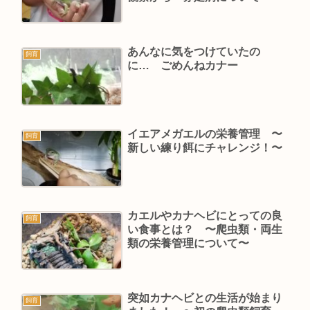
あんなに気をつけていたの
飼育
に… ごめんねカナー
イエアメガエルの栄養管理 〜
飼育
新しい練り餌にチャレンジ！〜
カエルやカナヘビにとっての良
飼育
い食事とは？ 〜爬虫類・両生
類の栄養管理について〜
突如カナヘビとの生活が始まり
飼育