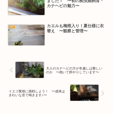
ました！ 〜初の爬虫類飼育・
カナヘビの魅力〜
カエルも梅雨入り！夏仕様に衣
飼育
替え 〜観察と管理〜
大人のカナヘビの方が冬越しは難しい
のか 〜抱いて餌やりしています〜
イエコ繁殖に挑戦しよう！ 〜成体は
きれいな音で鳴きます♪〜